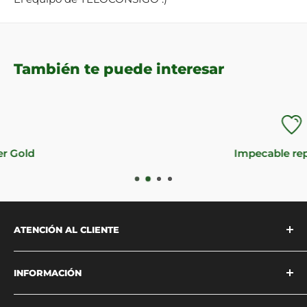
También te puede interesar
Impecable reputación
ATENCIÓN AL CLIENTE
Estamos disponibles para atenderte
INFORMACIÓN
vía
WhatsApp
o a través de
nuestra página de
contacto
.
¿Quiénes somos?