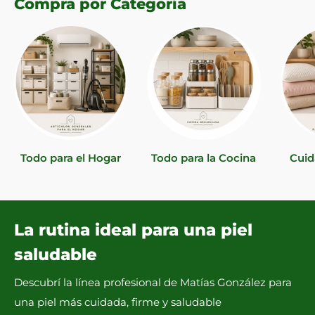
Compra por Categoría
Todo para el Hogar
Todo para la Cocina
Cuid
La rutina ideal para una piel
saludable
Descubrí la línea profesional de Matías González para
una piel más cuidada, firme y saludable