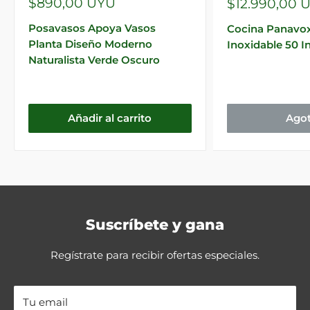
Precio
Precio
$890,00 UYU
$12.990,00 
de
de
venta
venta
Posavasos Apoya Vasos
Cocina Panavo
Planta Diseño Moderno
Inoxidable 50 I
Naturalista Verde Oscuro
Añadir al carrito
Ago
Suscríbete y gana
Regístrate para recibir ofertas especiales.
Tu email