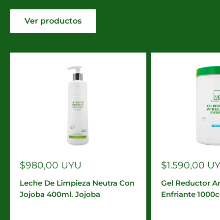
Ver productos
Precio
Precio
$980,00 UYU
$1.590,00 U
de
de
venta
venta
Leche De Limpieza Neutra Con
Gel Reductor An
Jojoba 400ml. Jojoba
Enfriante 1000c