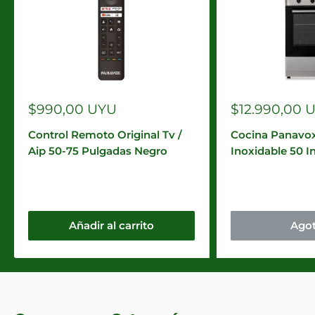
Precio
Precio
$990,00 UYU
$12.990,00 
de
de
venta
venta
Control Remoto Original Tv /
Cocina Panavo
Aip 50-75 Pulgadas Negro
Inoxidable 50 I
Añadir al carrito
Ago