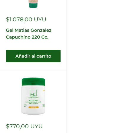
Precio
$1.078,00 UYU
de
venta
Gel Matias Gonzalez
Capuchino 220 Cc.
Añadir al carrito
Precio
$770,00 UYU
de