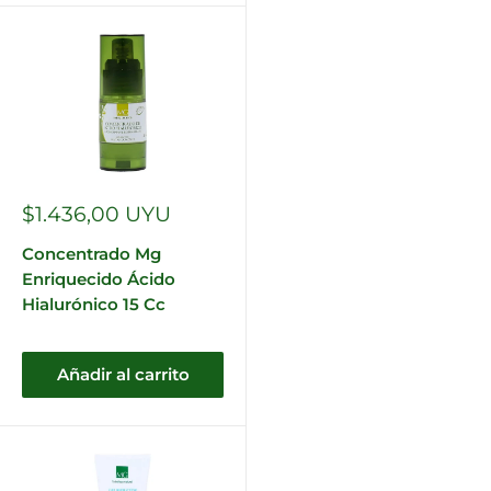
Precio
$1.436,00 UYU
de
venta
Concentrado Mg
Enriquecido Ácido
Hialurónico 15 Cc
Añadir al carrito