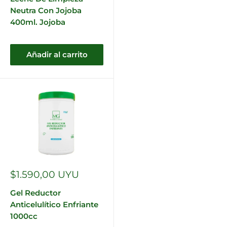
Neutra Con Jojoba
400ml. Jojoba
Añadir al carrito
Precio
$1.590,00 UYU
de
venta
Gel Reductor
Anticelulítico Enfriante
1000cc