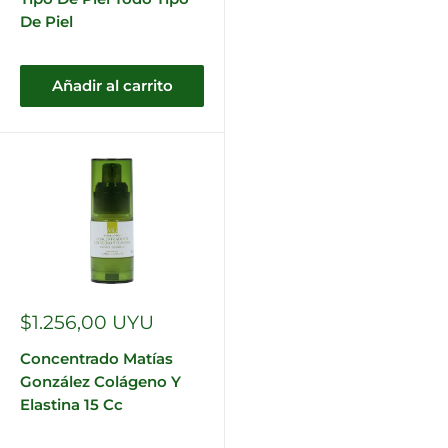
De Piel
Añadir al carrito
Precio
$1.256,00 UYU
de
venta
Concentrado Matías
González Colágeno Y
Elastina 15 Cc