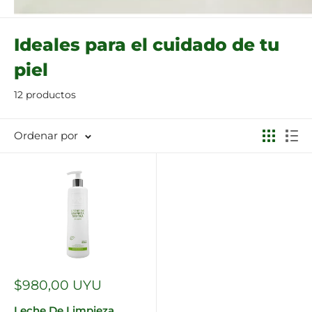
Ideales para el cuidado de tu
piel
12 productos
Ordenar por
Precio
$980,00 UYU
de
venta
Leche De Limpieza