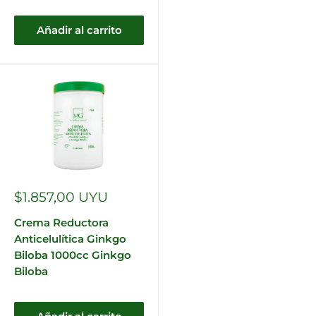
Añadir al carrito
Precio
$1.857,00 UYU
de
venta
Crema Reductora
Anticelulítica Ginkgo
Biloba 1000cc Ginkgo
Biloba