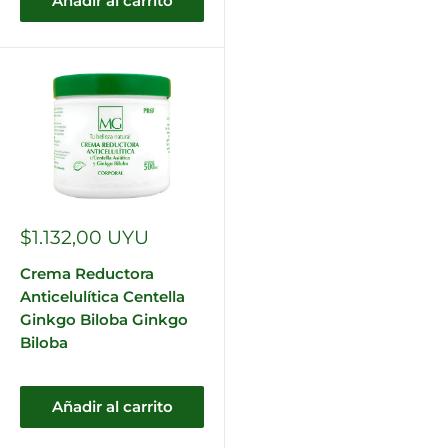
Añadir al carrito
Precio
$1.132,00 UYU
de
venta
Crema Reductora
Anticelulítica Centella
Ginkgo Biloba Ginkgo
Biloba
Añadir al carrito