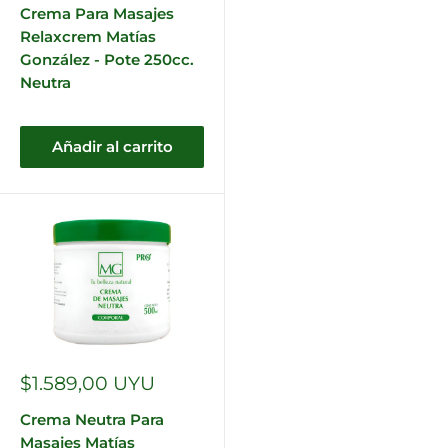
venta
Crema Para Masajes
Relaxcrem Matías
González - Pote 250cc.
Neutra
Añadir al carrito
Precio
$1.589,00 UYU
de
venta
Crema Neutra Para
Masajes Matías