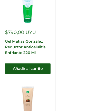
Precio
$790,00 UYU
de
venta
Gel Matías González
Reductor Anticelulitis
Enfriante 220 Ml
Añadir al carrito