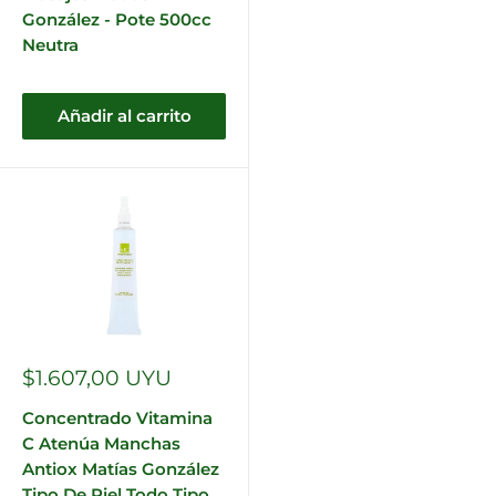
González - Pote 500cc
Neutra
Añadir al carrito
Precio
$1.607,00 UYU
de
venta
Concentrado Vitamina
C Atenúa Manchas
Antiox Matías González
Tipo De Piel Todo Tipo