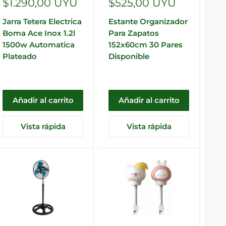
Precio
Precio
$1.290,00 UYU
$525,00 UYU
de
de
Jarra Tetera Electrica
Estante Organizador
venta
venta
Boma Ace Inox 1.2l
Para Zapatos
1500w Automatica
152x60cm 30 Pares
Plateado
Disponible
Añadir al carrito
Añadir al carrito
Vista rápida
Vista rápida