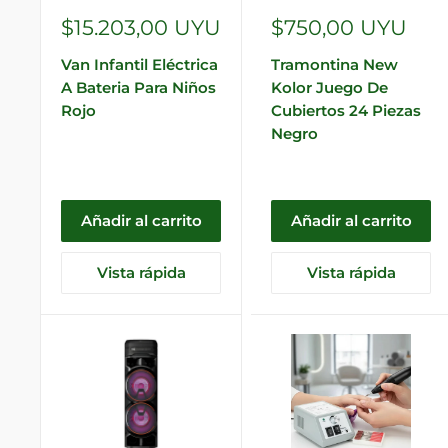
Precio
Precio
$15.203,00 UYU
$750,00 UYU
de
de
Van Infantil Eléctrica
Tramontina New
venta
venta
A Bateria Para Niños
Kolor Juego De
Rojo
Cubiertos 24 Piezas
Negro
Añadir al carrito
Añadir al carrito
Vista rápida
Vista rápida