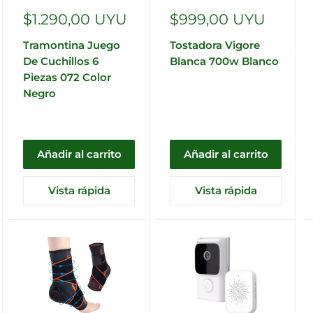
Precio
Precio
$1.290,00 UYU
$999,00 UYU
de
de
Tramontina Juego
Tostadora Vigore
venta
venta
De Cuchillos 6
Blanca 700w Blanco
Piezas 072 Color
Negro
Añadir al carrito
Añadir al carrito
Vista rápida
Vista rápida