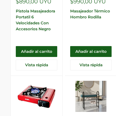
Precio
Precio
$890,00 UYU
$990,00 UYU
de
de
Pistola Masajeadora
Masajeador Térmico
venta
venta
Portatil 6
Hombro Rodilla
Velocidades Con
Accesorios Negro
Añadir al carrito
Añadir al carrito
Vista rápida
Vista rápida