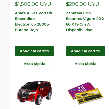
Precio
Precio
$1.500,00 UYU
$290,00 UYU
de
de
Anafe A Gas Portátil
Zapatera Con
venta
venta
Encendido
Estantes Vigore 40 X
Electrónico 2800w
60 X 19 Cm A
Butano Rojo
Disponibilidad
Añadir al carrito
Añadir al carrito
Vista rápida
Vista rápida