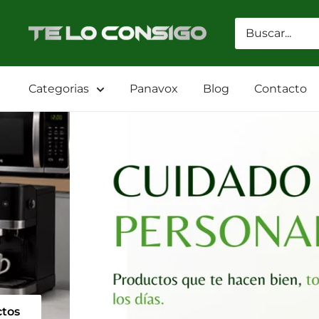
Ir
directamente
TELOCONSIGO
al
contenido
Categorias
Panavox
Blog
Contacto