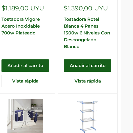
Precio
Precio
$1.189,00 UYU
$1.390,00 UYU
de
de
Tostadora Vigore
Tostadora Rotel
venta
venta
Acero Inoxidable
Blanca 4 Panes
700w Plateado
1300w 6 Niveles Con
Descongelado
Blanco
Añadir al carrito
Añadir al carrito
Vista rápida
Vista rápida