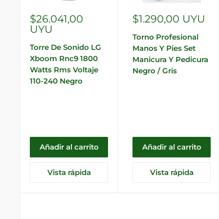
Precio
Precio
$26.041,00
$1.290,00 UYU
de
de
UYU
Torno Profesional
venta
venta
Torre De Sonido LG
Manos Y Pies Set
Xboom Rnc9 1800
Manicura Y Pedicura
Watts Rms Voltaje
Negro / Gris
110-240 Negro
Añadir al carrito
Añadir al carrito
Vista rápida
Vista rápida