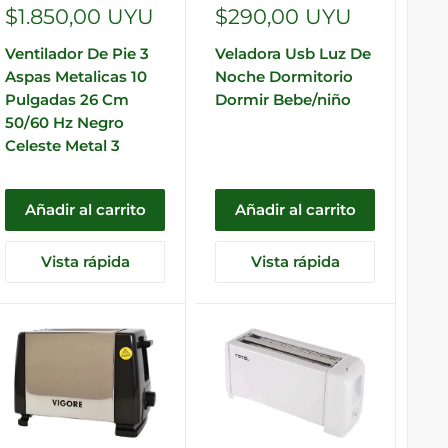
Precio
Precio
$1.850,00 UYU
$290,00 UYU
de
de
Ventilador De Pie 3
Veladora Usb Luz De
venta
venta
Aspas Metalicas 10
Noche Dormitorio
Pulgadas 26 Cm
Dormir Bebe/niño
50/60 Hz Negro
Celeste Metal 3
Añadir al carrito
Añadir al carrito
Vista rápida
Vista rápida