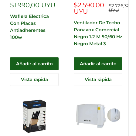
Precio
Precio
$1.990,00 UYU
$2.590,00
Precio
$2.726,32
habitual
de
de
UYU
UYU
Waflera Electrica
venta
venta
Ventilador De Techo
Con Placas
Panavox Comercial
Antiadherentes
Negro 1.2 M 50/60 Hz
100w
Negro Metal 3
Añadir al carrito
Añadir al carrito
Vista rápida
Vista rápida