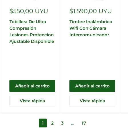
Precio
Precio
$550,00 UYU
$1.590,00 UYU
de
de
Tobillera De Ultra
Timbre Inalámbrico
venta
venta
Compresión
Wifi Con Cámara
Lesiones Proteccion
Intercomunicador
Ajustable Disponible
Añadir al carrito
Añadir al carrito
Vista rápida
Vista rápida
1
2
3
…
17