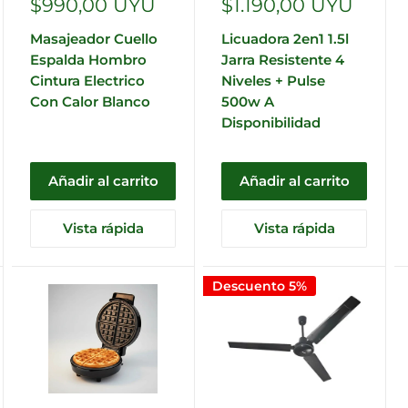
Precio
Precio
$990,00 UYU
$1.190,00 UYU
de
de
Masajeador Cuello
Licuadora 2en1 1.5l
venta
venta
Espalda Hombro
Jarra Resistente 4
Cintura Electrico
Niveles + Pulse
Con Calor Blanco
500w A
Disponibilidad
Añadir al carrito
Añadir al carrito
Vista rápida
Vista rápida
Descuento 5%