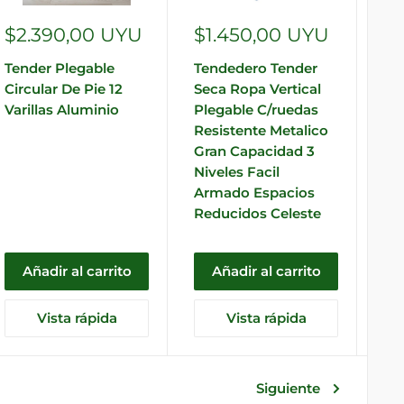
Precio
Precio
$2.390,00 UYU
$1.450,00 UYU
de
de
Tender Plegable
Tendedero Tender
venta
venta
Circular De Pie 12
Seca Ropa Vertical
Varillas Aluminio
Plegable C/ruedas
Resistente Metalico
Gran Capacidad 3
Niveles Facil
Armado Espacios
Reducidos Celeste
Añadir al carrito
Añadir al carrito
Vista rápida
Vista rápida
Siguiente