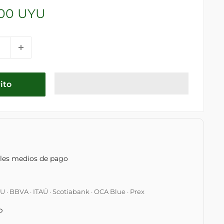
,00 UYU
ito
ples medios de pago
 BBVA · ITAÚ · Scotiabank · OCA Blue · Prex
p