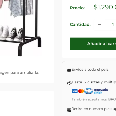
Precio
$1.290
Precio:
de
venta
Cantidad:
Añadir al carr
Envíos a todo el país
🚚
magen para ampliarla.
Hasta 12 cuotas y múlti
💳
También aceptamos: BROU ·
Retiro en nuestro pick u
🏪