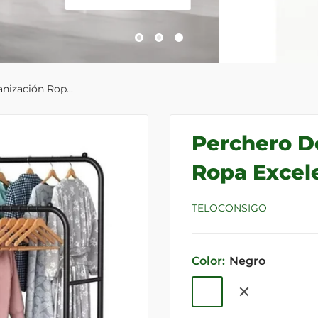
nización Rop...
Perchero D
Ropa Excel
TELOCONSIGO
Color:
Negro
Negro
Blanco