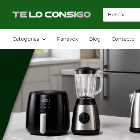
Ir
directamente
TELOCONSIGO
al
contenido
Categorias
Panavox
Blog
Contacto