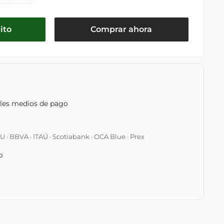
ito
Comprar ahora
ples medios de pago
 BBVA · ITAÚ · Scotiabank · OCA Blue · Prex
p