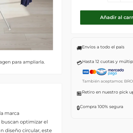
Añadir al carr
Envíos a todo el país
🚚
Hasta 12 cuotas y múlti
magen para ampliarla.
💳
También aceptamos: BROU ·
Retiro en nuestro pick u
🏪
Compra 100% segura
🔒
 la marca
 buscan optimizar el
n diseño circular, este