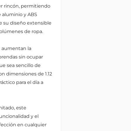
r rincón, permitiendo
e aluminio y ABS
ue su diseño extensible
 volúmenes de ropa.
e aumentan la
prendas sin ocupar
ue sea sencillo de
on dimensiones de 1.12
áctico para el día a
mitado, este
uncionalidad y el
fección en cualquier