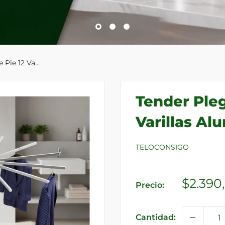
Pie 12 Va...
Tender Pleg
Varillas Al
TELOCONSIGO
Precio
$2.390
Precio:
de
venta
Cantidad: