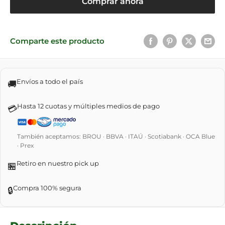
Comprar ahora
Comparte este producto
Envíos a todo el país
🚚
Hasta 12 cuotas y múltiples medios de pago
💳
También aceptamos: BROU · BBVA · ITAÚ · Scotiabank · OCA Blue
· Prex
Retiro en nuestro pick up
🏪
Compra 100% segura
🔒