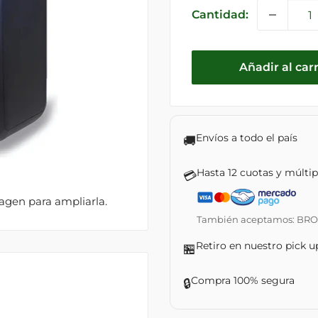
venta
Cantidad:
Añadir al carr
Envíos a todo el país
🚚
Hasta 12 cuotas y múlti
💳
magen para ampliarla.
También aceptamos: BROU ·
Retiro en nuestro pick u
🏪
Compra 100% segura
🔒