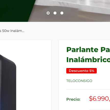
 50w Inalám...
Parlante P
Inalámbric
Descuento 5%
TELOCONSIGO
Precio
$6.990
Precio:
de