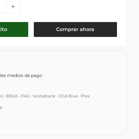
ito
Comprar ahora
ples medios de pago
 BBVA · ITAÚ · Scotiabank · OCA Blue · Prex
p