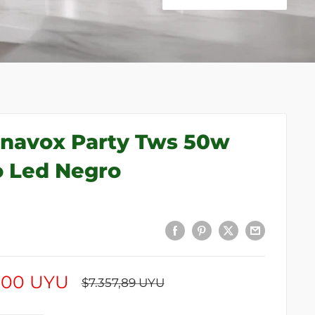
anavox Party Tws 50w
o Led Negro
,00 UYU
Precio
$7.357,89 UYU
habitual