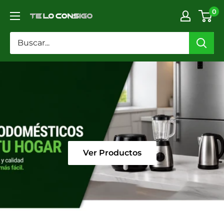
Ir
0
TELOCONSIGO
directamente
al
contenido
Ver Productos