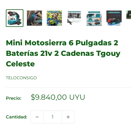
Mini Motosierra 6 Pulgadas 2
Baterías 21v 2 Cadenas Tgouy
Celeste
TELOCONSIGO
Precio
$9.840,00 UYU
Precio:
de
venta
Cantidad: