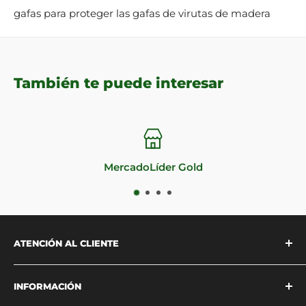
gafas para proteger las gafas de virutas de madera
También te puede interesar
Impecable reputación
ATENCIÓN AL CLIENTE
Estamos disponibles para atenderte
INFORMACIÓN
vía
WhatsApp
o a través de
nuestra página de