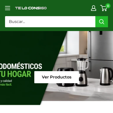
Ir
0
TELOCONSIGO
directamente
al
contenido
Ver Productos