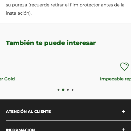
su pureza (recuerde retirar el film protector antes de la
instalación).
También te puede interesar
Impecable reputación
ATENCIÓN AL CLIENTE
Estamos disponibles para atenderte
INFORMACIÓN
vía
WhatsApp
o a través de
nuestra página de