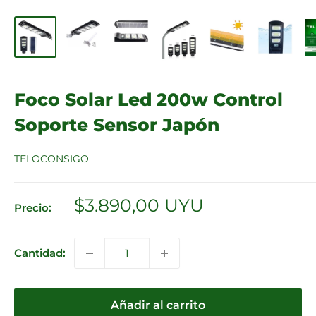
Foco Solar Led 200w Control
Soporte Sensor Japón
TELOCONSIGO
Precio
$3.890,00 UYU
Precio:
de
venta
Cantidad:
Añadir al carrito