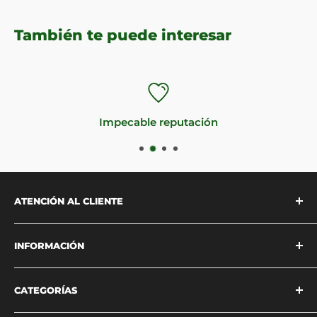
También te puede interesar
Impecable reputación
ATENCIÓN AL CLIENTE
Estamos disponibles para atenderte
INFORMACIÓN
vía
WhatsApp
o a través de
nuestra página de
contacto
.
¿Quiénes somos?
CATEGORÍAS
Contacto
Horarios de atención:
Política de privacidad