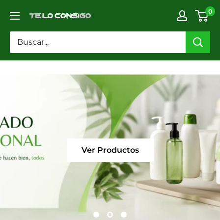
Ir
0
TELOCONSIGO
directamente
al
contenido
Ver Productos