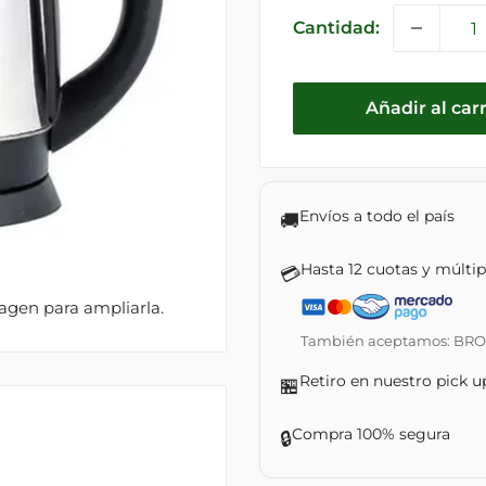
venta
Cantidad:
Añadir al carr
Envíos a todo el país
🚚
Hasta 12 cuotas y múlti
💳
magen para ampliarla.
También aceptamos: BROU ·
Retiro en nuestro pick u
🏪
Compra 100% segura
🔒