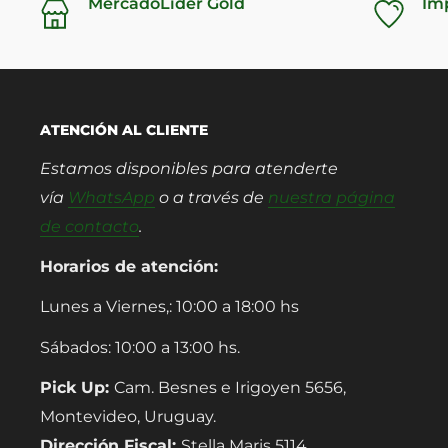
MercadoLíder Gold
Im
ATENCIÓN AL CLIENTE
Estamos disponibles para atenderte
vía
WhatsApp
o a través de
nuestra página
de contacto
.
Horarios de atención:
Lunes a Viernes,: 10:00 a 18:00 hs
Sábados: 10:00 a 13:00 hs.
Pick Up:
Cam. Besnes e Irigoyen 5656,
Montevideo, Uruguay.
Dirección Fiscal:
Stella Maris 5114