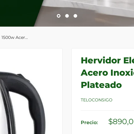
 1500w Acer...
Hervidor El
Acero Inox
Plateado
TELOCONSIGO
Precio
$890,
Precio:
de