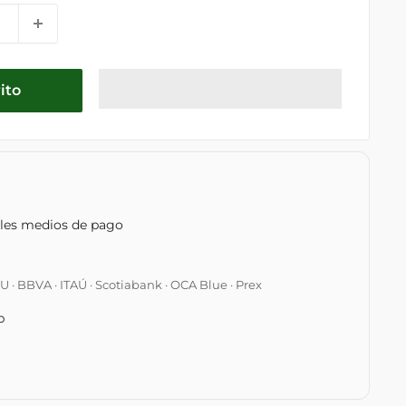
ito
ples medios de pago
 BBVA · ITAÚ · Scotiabank · OCA Blue · Prex
p