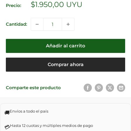
Precio
$1.950,00 UYU
Precio:
de
venta
Cantidad:
Añadir al carrito
Comprar ahora
Comparte este producto
Envíos a todo el país
🚚
Hasta 12 cuotas y múltiples medios de pago
💳