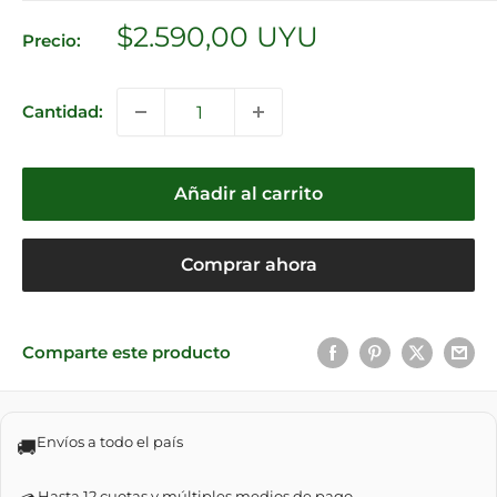
Precio
$2.590,00 UYU
Precio:
de
venta
Cantidad:
Añadir al carrito
Comprar ahora
Comparte este producto
Envíos a todo el país
🚚
Hasta 12 cuotas y múltiples medios de pago