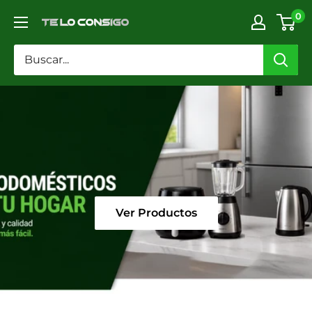
Ir
0
TELOCONSIGO
directamente
al
contenido
Ver Productos