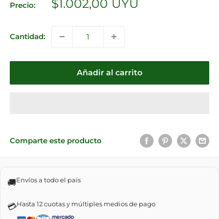
Precio
$1.002,00 UYU
Precio:
de
venta
Cantidad:
Añadir al carrito
Comparte este producto
Envíos a todo el país
🚚
Hasta 12 cuotas y múltiples medios de pago
💳