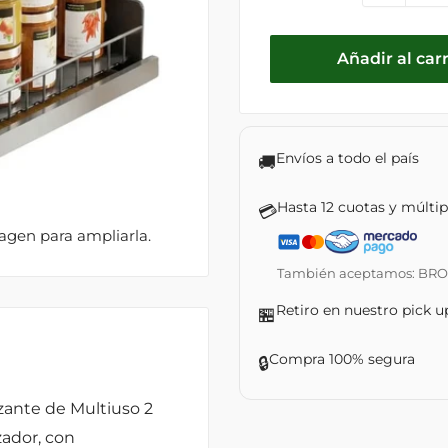
Añadir al carr
Envíos a todo el país
🚚
Hasta 12 cuotas y múlti
💳
magen para ampliarla.
También aceptamos: BROU ·
Retiro en nuestro pick u
🏪
Compra 100% segura
🔒
zante de Multiuso 2
ador, con