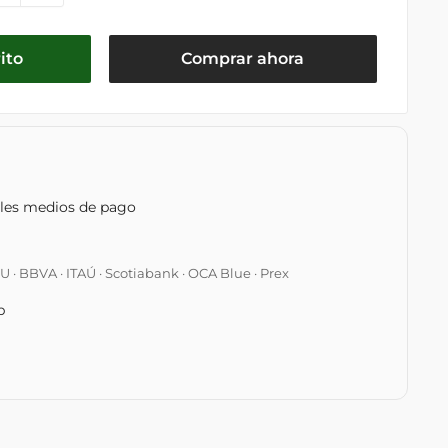
ito
Comprar ahora
ples medios de pago
 BBVA · ITAÚ · Scotiabank · OCA Blue · Prex
p