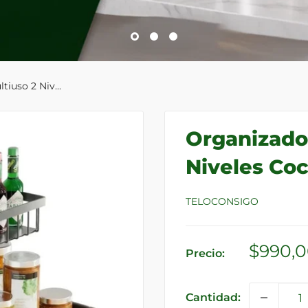
iuso 2 Niv...
Organizador
Niveles Co
TELOCONSIGO
Precio
$990,
Precio:
de
venta
Cantidad: