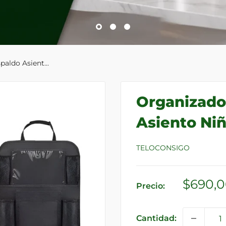
aldo Asient...
Organizado
Asiento Niñ
TELOCONSIGO
Precio
$690,
Precio:
de
venta
Cantidad: