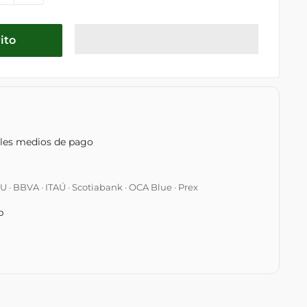
ito
ples medios de pago
 BBVA · ITAÚ · Scotiabank · OCA Blue · Prex
p