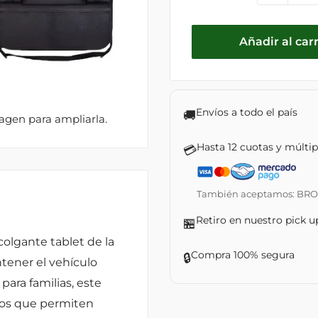
Añadir al carr
Envíos a todo el país
🚚
magen para ampliarla.
Hasta 12 cuotas y múlti
💳
También aceptamos: BROU ·
Retiro en nuestro pick u
🏪
colgante tablet de la
Compra 100% segura
🔒
ntener el vehículo
ara familias, este
llos que permiten