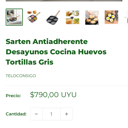
Sarten Antiadherente
Desayunos Cocina Huevos
Tortillas Gris
TELOCONSIGO
Precio
$790,00 UYU
Precio:
de
venta
Cantidad: