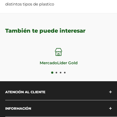
distintos tipos de plastico
También te puede interesar
Impecable reputación
ATENCIÓN AL CLIENTE
Estamos disponibles para atenderte
INFORMACIÓN
vía
WhatsApp
o a través de
nuestra página de
contacto
.